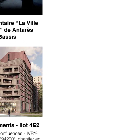
aire “La Ville
 de Antarès
Bassis
ents - Ilot 4E2
onfluences - IVRY-
94200), chantier en