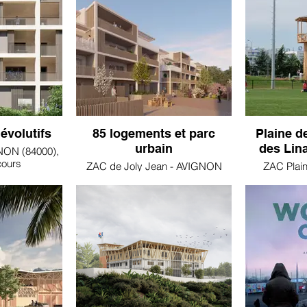
évolutifs
85 logements et parc
Plaine d
urbain
des Lin
NON (84000),
cours
ZAC de Joly Jean - AVIGNON
ZAC Plain
(84000), Etudes en cours
Linandes,