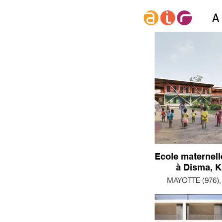
A
Ecole maternell
à Disma, 
MAYOTTE (976),