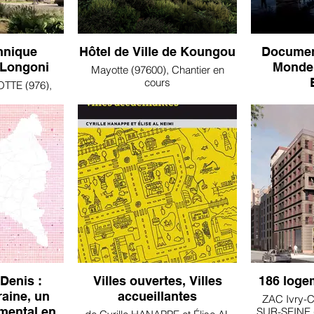
hnique
Hôtel de Ville de Koungou
Document
 Longoni
Monde”
Mayotte (97600), Chantier en
cours
TTE (976),
rs
Denis :
Villes ouvertes, Villes
186 logem
ine, un
accueillantes
ZAC Ivry-C
mental en
SUR-SEINE (